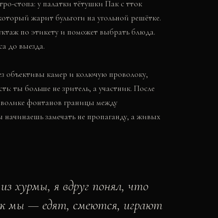
тро-стопа: у палатки тётушки Пак с тток
который жарит бульгоги на угольной решётке.
ктаж по этикету и поможет выбрать блюда.
са до выезда.
ез объективы камер и колючую проволоку,
ь: ты больше не зритель, а участник. После
имволике фонтанов границы между
 начинаешь замечать не пропаганду, а живых
 из хурмы, я вдруг понял, что
к мы — едят, смеются, играют