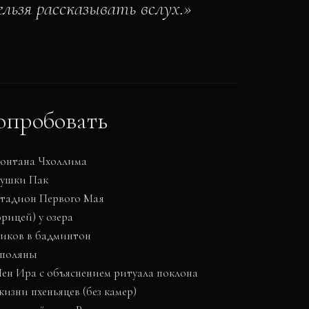
льзя рассказывать вслух.
»
опробовать
фонтана Чхоллима
тушки Пак
 Стадион Первого Мая
рицей) у озера
ников в бадминтон
 поляны
Чен Ира с объяснением ритуала поклона
изни пхеньяцев (без камер)