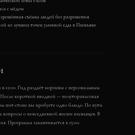
мической зоны Расон
са с мёдом
зрешённая съёмка людей без разрешения
ой из лучших точек уличной еды в Пхеньяне
и
к в 12:00. Гид раздаёт корзины с персональным
 После короткой вводной — полуторачасовая
дом пит-стопе вы пробуете одно блюдо. По пути
а вопросы о повседневной жизни пхеньяцев. В
я. Программа заканчивается в 15:00.