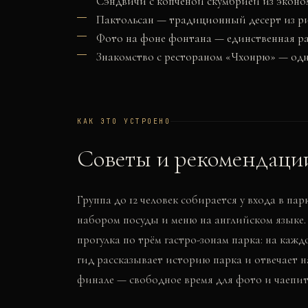
Сэндвичи с копчёной скумбрией из эконо
Пактольсан — традиционный десерт из ри
Фото на фоне фонтана — единственная ра
Знакомство с рестораном «Чхонрю» — одн
КАК ЭТО УСТРОЕНО
Советы и рекомендаци
Группа до 12 человек собирается у входа в пар
набором посуды и меню на английском языке.
прогулка по трём гастро-зонам парка: на каж
гид рассказывает историю парка и отвечает н
финале — свободное время для фото и чаепити