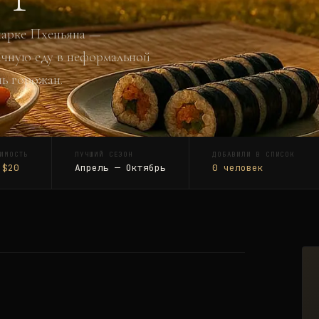
парке Пхеньяна —
ичную еду в неформальной
ь горожан.
ИМОСТЬ
ЛУЧШИЙ СЕЗОН
ДОБАВИЛИ В СПИСОК
 $20
Апрель — Октябрь
0
человек