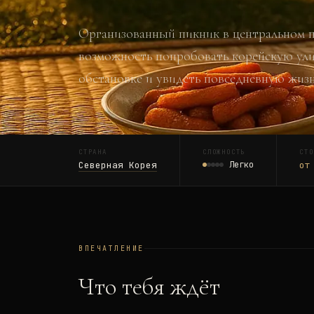
Организованный пикник в центральном 
возможность попробовать корейскую ул
обстановке и увидеть повседневную жизн
СТРАНА
СЛОЖНОСТЬ
СТО
Северная Корея
Легко
от
ВПЕЧАТЛЕНИЕ
Что тебя ждёт