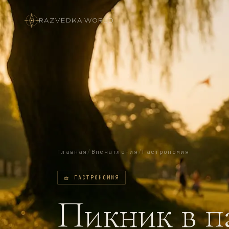
RAZVEDKA
·
WORLD
Главная
/
Впечатления
/
Гастрономия
🧺
ГАСТРОНОМИЯ
Пикник в п