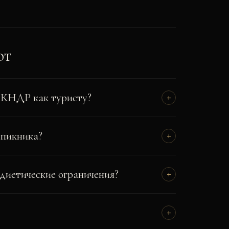
ют
в КНДР как туристу?
+
 пикника?
+
 диетические ограничения?
+
+