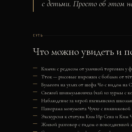
с детьми. Просто об этом не
СУТЬ
Что можно увидеть и п
Кимчи с редисом от уличной торговки у 
Тток — рисовые пирожки с бобами от тё
Бульгоги на углях от шефа Чо с видом на
Свежий шинмульнончха (чай из хурмы с ко
Наблюдение за игрой пхеньянских школь
Панорама монумента Чучхе с пикниковой
Экскурсия к статуям Ким Ир Сена и Ким 
Живой разговор с гидом о повседневной ж