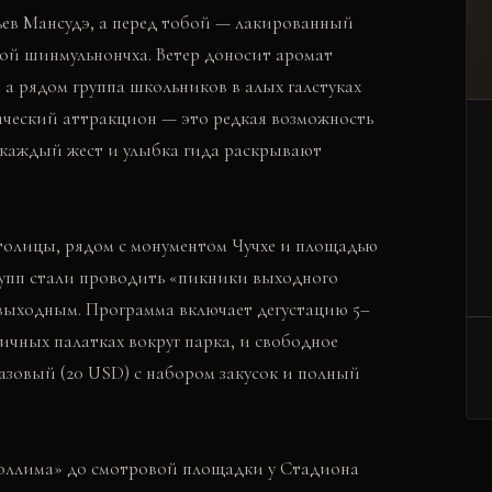
ьев Мансудэ, а перед тобой — лакированный
ой шинмульнончха. Ветер доносит аромат
 а рядом группа школьников в алых галстуках
тический аттракцион — это редкая возможность
 каждый жест и улыбка гида раскрывают
 столицы, рядом с монументом Чучхе и площадью
рупп стали проводить «пикники выходного
 выходным. Программа включает дегустацию 5–
ичных палатках вокруг парка, и свободное
азовый (20 USD) с набором закусок и полный
оллима» до смотровой площадки у Стадиона