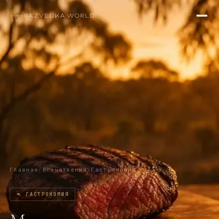
RAZVEDKA
·
WORLD
Главная
/
Впечатления
/
Гастрономия
🦘
ГАСТРОНОМИЯ