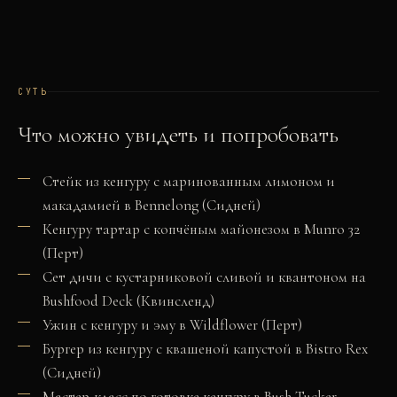
СУТЬ
Что можно увидеть и попробовать
Стейк из кенгуру с маринованным лимоном и
макадамией в Bennelong (Сидней)
Кенгуру тартар с копчёным майонезом в Munro 32
(Перт)
Сет дичи с кустарниковой сливой и квантоном на
Bushfood Deck (Квинсленд)
Ужин с кенгуру и эму в Wildflower (Перт)
Бургер из кенгуру с квашеной капустой в Bistro Rex
(Сидней)
Мастер-класс по готовке кенгуру в Bush Tucker