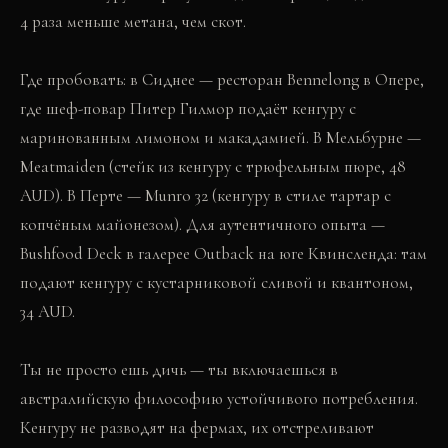
4 раза меньше метана, чем скот.
Где пробовать: в Сиднее — ресторан Bennelong в Опере,
где шеф-повар Питер Гилмор подаёт кенгуру с
маринованным лимоном и макадамией. В Мельбурне —
Meatmaiden (стейк из кенгуру с трюфельным пюре, 48
AUD). В Перте — Munro 32 (кенгуру в стиле тартар с
копчёным майонезом). Для аутентичного опыта —
Bushfood Deck в галерее Outback на юге Квинсленда: там
подают кенгуру с кустарниковой сливой и квантоном,
34 AUD.
Ты не просто ешь дичь — ты включаешься в
австралийскую философию устойчивого потребления.
Кенгуру не разводят на фермах, их отстреливают