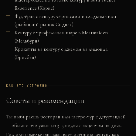
Experience (Кэрнс)
Фуд-трак с кенгуру-стрипсами и сладким чили
(рыбацкий рынок Сиднея)
Кенгуру с трюфельным пюре в Meatmaiden
(Мельбурн)
Крокетты из кенгуру с джемом из лимонда
(Брисбен)
КАК ЭТО УСТРОЕНО
Советы и рекомендации
Ты выбираешь ресторан или гастро-тур с дегустацией
— обычно это ужин из 3–5 подач с акцентом на дичь.
Гид или сомелье рассказывает историю кенгуру как