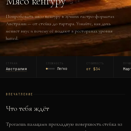
Мясо кенгуру
Попробовать мясо кенгуру в лучших гастро-форматах
Австралии — от стейка до тартара. Узнайте, как дичь
меняет вкус и почему её подают в ресторанах уровня
hatted.
СТРАНА
СЛОЖНОСТЬ
СТОИМОСТЬ
ЛУЧ
Австралия
Легко
от $34
Мар
ВПЕЧАТЛЕНИЕ
Что тебя ждёт
Трогаешь пальцами прохладную поверхность стейка из