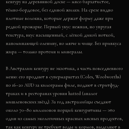
кенгуру на деревянной доске — мясо бархатистое,
тёмно-бордовое, без единой жилки. На срезе видно
плотные волокна, которые держат форму даже при
редкой прожарке. Первый укус: нежная, но упругая
текстура, вкус насыщенный, с лёгкой дикой ноткой,
напоминающей оленину, но мягче и чище. Без привкуса
жира — только протеин и минералы.
В Австралии кенгуру не экзотика, а часть повседневного
меню: его продают в супермаркетах (Coles, Woolworths)
по 16–20 AUD за килограмм филе, подают в стритфуд-
траках и в ресторанах уровня hatted (аналог
мишленовских звёзд). За год австралийцы съедают
около 70–80 миллионов порций кенгурятины — это
один из самых экологичных красных мясных продуктов,
так как кенгуру не требуют воды и кормов, выделяют в