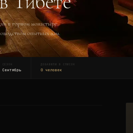
в Тибете
ции в горном монастыре:
ководством опытных лам.
Й СЕЗОН
ДОБАВИЛИ В СПИСОК
 Сентябрь
0
человек