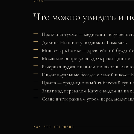
СУТЬ
Что можно увидеть и п
Практика туммо — медитация внутреннего
Долина Ньингчи у подножия Гималаев
Монастырь Самье — древнейший буддийск
Молчаливая прогулка вдоль реки Цангпо
Вечерняя пуджа с пением монахов в главн
Индивидуальные беседы с ламой школы 
Цампа — традиционный тибетский суп из
Закат над перевалом Кару с видом на пик
Сеанс цигун ранним утром перед медитац
КАК ЭТО УСТРОЕНО