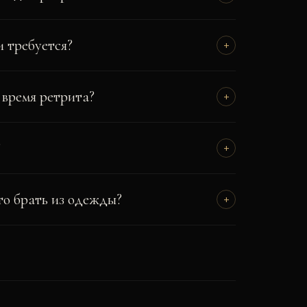
и требуется?
+
 время ретрита?
+
?
+
то брать из одежды?
+