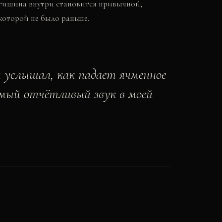
 тишина внутри становится привычной,
 которой не было раньше.
 услышал, как падает ячменное
амый отчётливый звук в моей