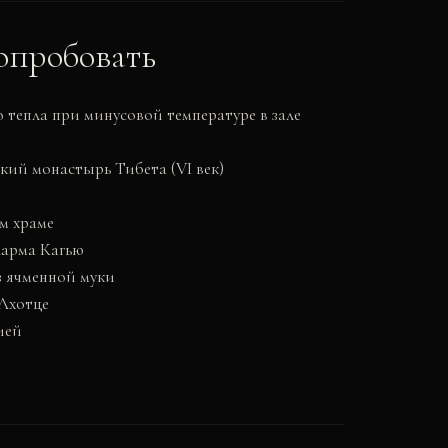
опробовать
 тепла при минусовой температуре в зале
ий монастырь Тибета (VI век)
ом храме
Карма Кагью
 ячменной муки
 Лхотце
ией