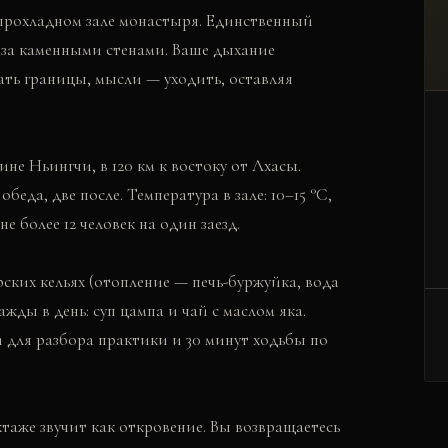
 прохладном зале монастыря. Единственный
 за каменными стенами. Ваше дыхание
ать границы, мысли — уходить, оставляя
не Ньингчи, в 120 км к востоку от Лхасы.
беда, две после. Температура в зале: 10–15 °C,
е более 12 человек на один заезд.
ких кельях (отопление — печь-буржуйка, вода
жды в день: суп цампа и чай с маслом яка.
 для разбора практики и 30 минут ходьбы по
таже звучит как откровение. Вы возвращаетесь