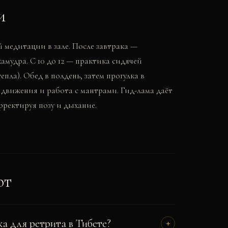
и
й медитации в зале. После завтрака —
мудра. С 10 до 12 — практика сидячей
пла). Обед в полдень, затем прогулка в
движения и работа с мантрами. Гид-лама даёт
рректируя позу и дыхание.
ют
а для ретрита в Тибете?
+