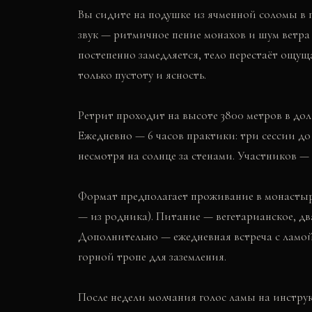
Вы сидите на подушке из ячменной соломы в
звук — ритмичное пение монахов и шум ветра
постепенно замедляется, тело перестаёт ощущ
только пустоту и ясность.
Ретрит проходит на высоте 3800 метров в доли
Ежедневно — 6 часов практики: три сессии до о
несмотря на солнце за стенами. Участников — н
Формат предполагает проживание в монастырс
— из родника). Питание — вегетарианское, два
Дополнительно — ежедневная встреча с ламой
горной тропе для заземления.
После недели молчания голос ламы на инструк