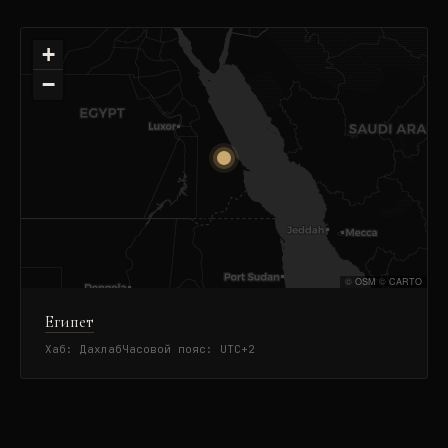
+
−
©
OSM
©
CARTO
Египет
Хаб:
Дахлаб
Часовой пояс:
UTC+2