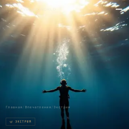
RAZVEDKA
·
WORLD
Главная
/
Впечатления
/
Экстрим
🤿
ЭКСТРИМ