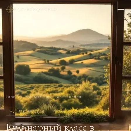
RAZVEDKA
·
WORLD
Главная
/
Впечатления
/
Гастрономия
👨‍🍳
ГАСТРОНОМИЯ
Кулинарный класс в