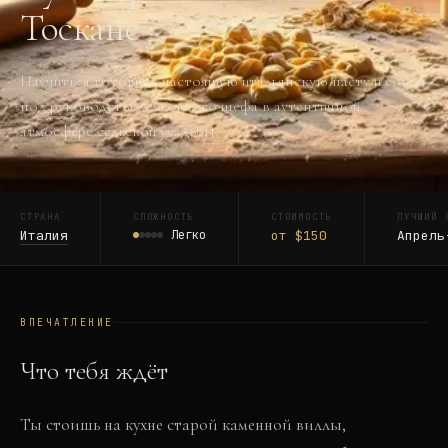
Тоскане
Научиться готовить настоящую итальянскую пасту и соусы
под руководством местного шефа в аутентичной
атмосфере сельской усадьбы.
СТРАНА
СЛОЖНОСТЬ
СТОИМОСТЬ
ЛУЧШИЙ 
Италия
Легко
от $150
Апрель
ВПЕЧАТЛЕНИЕ
Что тебя ждёт
Ты стоишь на кухне старой каменной виллы,