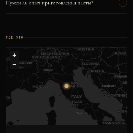
Нужен ли опыт приготовления пасты?
+
ГДЕ ЭТО
+
−
©
OSM
©
CARTO