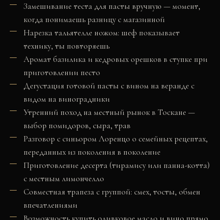
Замешивание теста для пасты вручную — момент,
когда понимаешь разницу с магазинной
Нарезка тальятелле ножом: шеф показывает
технику, ты повторяешь
Аромат базилика и кедровых орешков в ступке при
приготовлении песто
Дегустация готовой пасты с вином на веранде с
видом на виноградники
Утренний поход на местный рынок в Тоскане —
выбор помидоров, сыра, трав
Разговор с синьором Лоренцо о семейных рецептах,
переданных из поколения в поколение
Приготовление десерта (тирамису или панна-котта)
с местным лимончелло
Совместная трапеза с группой: смех, тосты, обмен
впечатлениями
Возможность купить оливковое масло и вино прямо