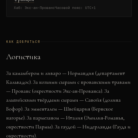
Хаб:
Экс-ан-Прованс
Часовой пояс:
UTC+1
КАК ДОБРАТЬСЯ
Логистика
За камамбером и ливаро — Нормандия (департамент
Кальвадос). За козьими сырами с прованскими травами
— Прованс (окрестности Экс-ан-Прованса). За
альпийскими твёрдыми сырами — Савойя (долина
Бофор). За эмменталем — Швейцария (Бернское
нагорье). За пармезаном — Италия (Эмилия-Романья,
окрестности Пармы). За гаудой — Нидерланды (Гауда и
окрестности).