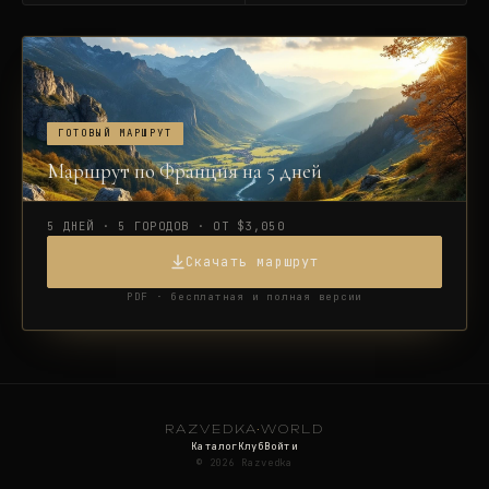
ГОТОВЫЙ МАРШРУТ
Маршрут по Франция на 5 дней
5 ДНЕЙ · 5 ГОРОДОВ · ОТ $3,050
Скачать маршрут
PDF · бесплатная и полная версии
RAZVEDKA
·
WORLD
Каталог
Клуб
Войти
©
2026
Razvedka