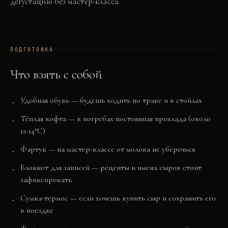
дегустацию без мастер-класса.
ПОДГОТОВКА
Что взять с собой
Удобная обувь — будешь ходить по траве и в стойлах
Тёплая кофта — в погребах постоянная прохлада (около
12-14°C)
Фартук — на мастер-классе от молока не уберечься
Блокнот для записей — рецепты и имена сыров стоит
зафиксировать
Сумка-термос — если хочешь купить сыр и сохранить его
в поездке