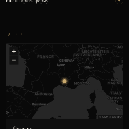
Как выбрать ферму?
+
ГДЕ ЭТО
+
−
©
OSM
©
CARTO
Франция