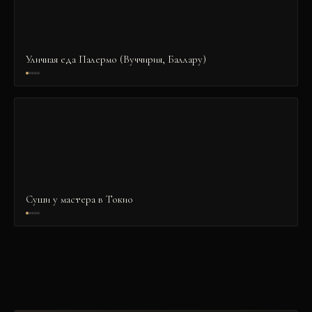
Уличная еда Палермо (Вуччирия, Баллару)
Суши у мастера в Токио