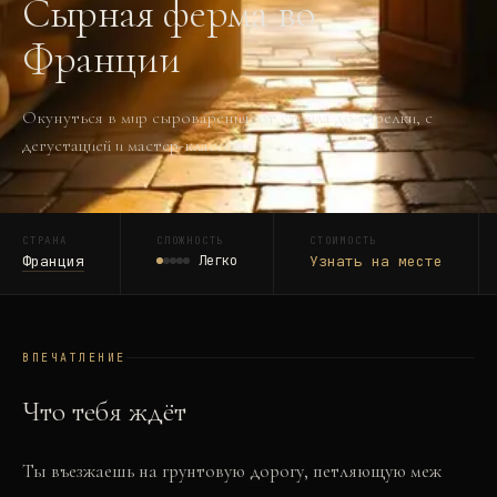
Сырная ферма во
Франции
Окунуться в мир сыроварения: от стойла до тарелки, с
дегустацией и мастер-классом.
СТРАНА
СЛОЖНОСТЬ
СТОИМОСТЬ
Франция
Легко
Узнать на месте
ВПЕЧАТЛЕНИЕ
Что тебя ждёт
Ты въезжаешь на грунтовую дорогу, петляющую меж