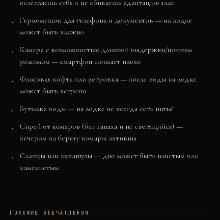
ослепляешь себя и не сбиваешь адаптацию глаз
Гермомешок для телефона и документов — на лодке
может быть влажно
Камера с возможностью длинной выдержки/ночным
режимом — смартфон снимает плохо
Флисовая кофта или ветровка — после воды на лодке
может быть ветрено
Бутылка воды — на лодке не всегда есть питьё
Спрей от комаров (без запаха и не светящийся) —
вечером на берегу комары активны
Сланцы или аквашузы — дно может быть илистым или
каменистым
ПОХОЖИЕ ВПЕЧАТЛЕНИЯ