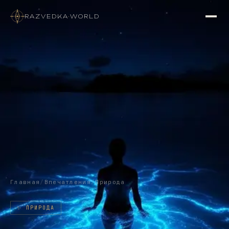
RAZVEDKA
·
WORLD
Главная
/
Впечатления
/
Природа
✨
ПРИРОДА