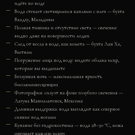
идёте по воде
Вода стекает светящимися каплями с плеч — бухта
Ваадху, Мальдивы
Полная тишина и отсутствие света — свечение
видно даже на поверхности лодки
След от весла в воде, как комета — бухта Лан Ха,
Вьетнам
Погружение лица под воду: видите облака искр,
которые вы выдыхаете
Безлунная ночь — максимальная яркость
биолюминесценции
Фотография: силуэт на фоне голубого свечения —
Лагуна Маниальтепек, Мексика
Длинная выдержка: вода выглядит как северное
сияние под ногами
Купание без гидрокостюма — вода 28–30 °C, кожа
ощущает каждую искру