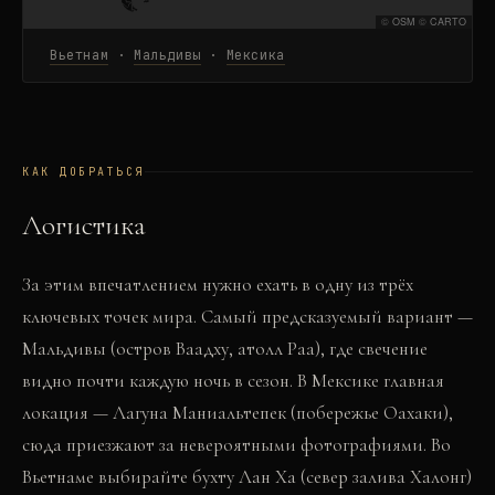
©
OSM
©
CARTO
Вьетнам
·
Мальдивы
·
Мексика
КАК ДОБРАТЬСЯ
Логистика
За этим впечатлением нужно ехать в одну из трёх
ключевых точек мира. Самый предсказуемый вариант —
Мальдивы (остров Ваадху, атолл Раа), где свечение
видно почти каждую ночь в сезон. В Мексике главная
локация — Лагуна Маниальтепек (побережье Оахаки),
сюда приезжают за невероятными фотографиями. Во
Вьетнаме выбирайте бухту Лан Ха (север залива Халонг)