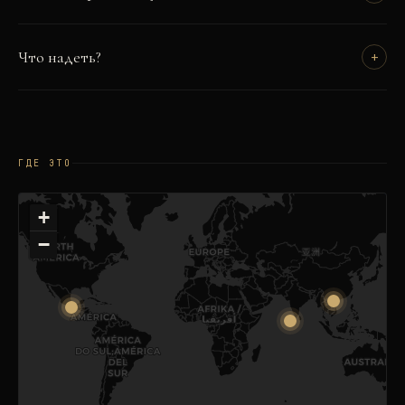
Что надеть?
+
ГДЕ ЭТО
+
−