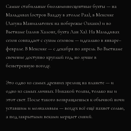
Самые стабильные биолюминесцентные бухты — на
Мальдивах (остров Ваадху в атолле Раа), в Мексике
(Лагуна Маниальтепек на побережье Оахаки) и во
Вьетнаме (залив Халонг, бухта Лан Ха). На Мальдивах
сезон совпадает с сухим сезоном — идеально в январе–
феврале. В Мексике — с декабря по апрель. Во Вьетнаме
свечение доступно круглый год, но лучше в
безветренную погоду.
Это одно из самых древних зрелищ на планете — и
одно из самых личных. Никакой толпы, только вы и
этот свет. После такого возвращаешься к обычной ночи
уставшим и молчаливым — воздух всё ещё пахнет солью,
а под закрытыми веками мерцает синий.