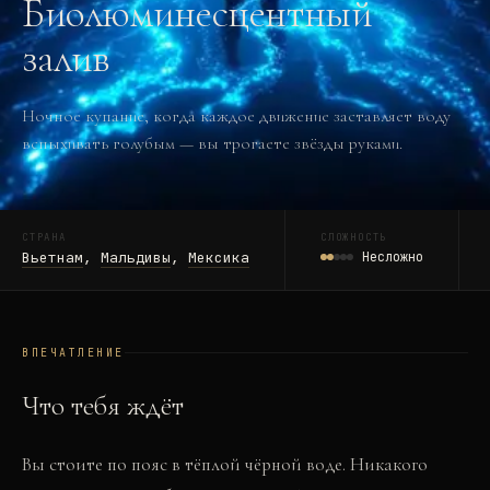
Биолюминесцентный
залив
Ночное купание, когда каждое движение заставляет воду
вспыхивать голубым — вы трогаете звёзды руками.
СТРАНА
СЛОЖНОСТЬ
Вьетнам
,
Мальдивы
,
Мексика
Несложно
ВПЕЧАТЛЕНИЕ
Что тебя ждёт
Вы стоите по пояс в тёплой чёрной воде. Никакого