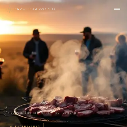
RAZVEDKA
·
WORLD
Главная
/
Впечатления
/
Гастрономия
🥩
ГАСТРОНОМИЯ