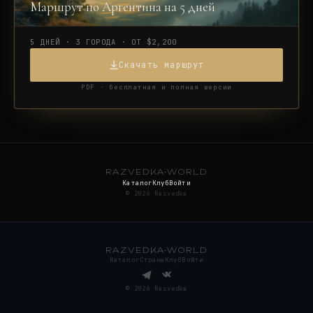
Маршрут по Аргентина на 5 дней
5 ДНЕЙ · 3 ГОРОДА · ОТ $2,200
Скачать маршрут
PDF · бесплатная и полная версии
RAZVEDKA
·
WORLD
Каталог
Клуб
Войти
©
2026
Razvedka
RAZVEDKA
·
WORLD
Каталог
Страны
Клуб
Войти
©
2026
Razvedka