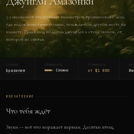
Джунгли Амазонки
5.5 миллионов квадратных километров тропического леса,
где видов животных больше, чем в любом другом месте на
планете. Гамак под пологом джунглей и стена звуков, от
которой не спится.
СТРАНА
СЛОЖНОСТЬ
СТОИМОСТЬ
ЛУ
Бразилия
Сложно
от $1 800
Ию
ВПЕЧАТЛЕНИЕ
Что тебя ждёт
Звуки — вот что поражает первым. Десятки птиц,