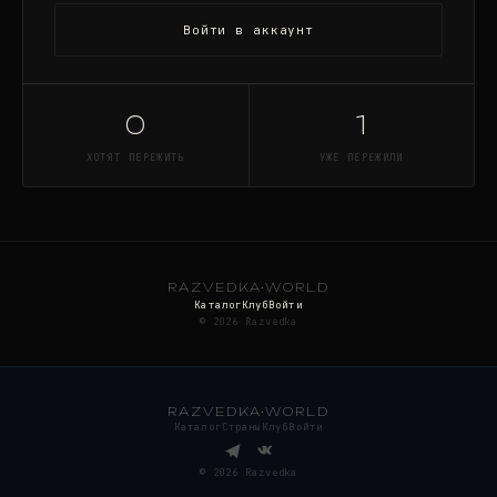
Войти в аккаунт
0
1
ХОТЯТ ПЕРЕЖИТЬ
УЖЕ ПЕРЕЖИЛИ
RAZVEDKA
·
WORLD
Каталог
Клуб
Войти
©
2026
Razvedka
RAZVEDKA
·
WORLD
Каталог
Страны
Клуб
Войти
©
2026
Razvedka