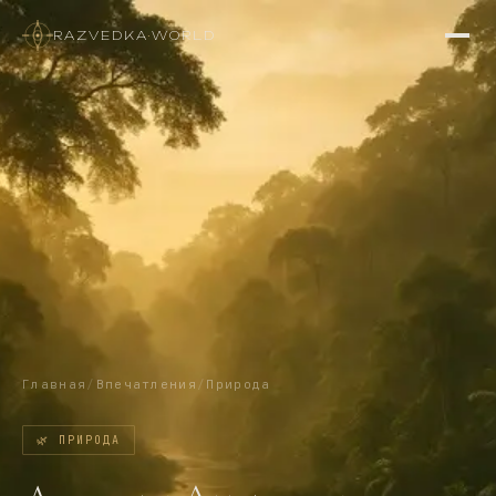
RAZVEDKA
·
WORLD
Главная
/
Впечатления
/
Природа
🌿
ПРИРОДА