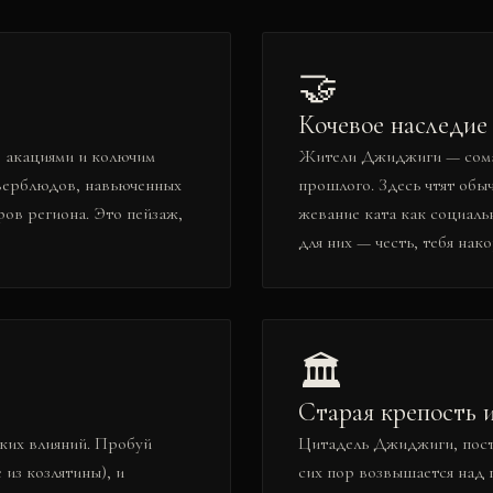
🤝
Кочевое наследие
 акациями и колючим
Жители Джиджиги — сома
 верблюдов, навьюченных
прошлого. Здесь чтят обы
ов региона. Это пейзаж,
жевание ката как социаль
для них — честь, тебя нако
🏛️
Старая крепость 
ких влияний. Пробуй
Цитадель Джиджиги, пост
 из козлятины), и
сих пор возвышается над 