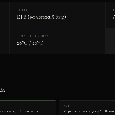
ВАЛЮТА
Я
ETB (эфиопский быр)
КЛИМАТ ЛЕТО / ЗИМА
28°C / 20°C
ам
МАР
ь: также сухой сезон, жара
Март: начало жары, до 35°C. Влажно