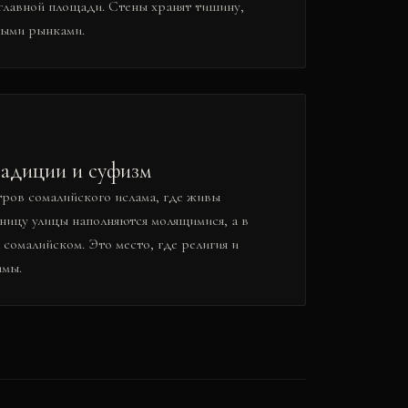
главной площади. Стены хранят тишину,
ыми рынками.
радиции и суфизм
ров сомалийского ислама, где живы
тницу улицы наполняются молящимися, а в
 сомалийском. Это место, где религия и
имы.