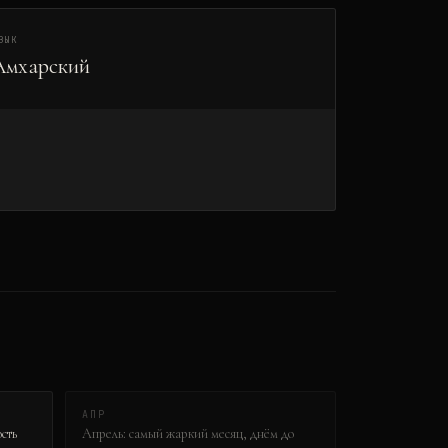
ЗЫК
Амхарский
АПР
сть
Апрель: самый жаркий месяц, днём до