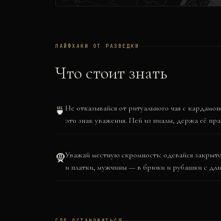
ЛАЙФХАКИ ОТ РАЗВЕДКИ
Что стоит знать
Не отказывайся от ритуального чая с кардамо
🍵
это знак уважения. Пей из пиалы, держа её пра
Уважай местную скромность: одевайся закры
🧕
и платки, мужчины — в брюки и рубашки с дл
ГДЕ ОСТАНОВИТЬСЯ