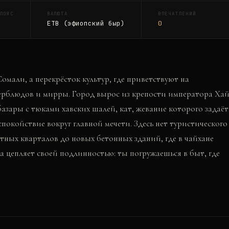
ПОЯС
ВАЛЮТА
ВПЕЧАТЛЕНИЙ
ETB (эфиопский быр)
0
мали, а перекрёсток культур, где приветствуют на
 верблюдов и мирры. Город вырос из крепости императора Ха
базары с тюками хавских шалей, кат, жевание которого задаёт
окойствие вокруг главной мечети. Здесь нет туристического
итных кварталов до новых бетонных зданий, где в чайхане
 цепляет своей подлинностью: ты погружаешься в быт, где
.