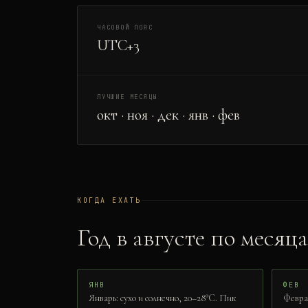
ЧАСОВОЙ ПОЯС
UTC+3
ЛУЧШИЕ МЕСЯЦЫ
окт · ноя · дек · янв · фев
КОГДА ЕХАТЬ
Год в
август
е по месяц
ЯНВ
ФЕВ
Январь: сухо и солнечно, 20–28°C. Пик
Феврал