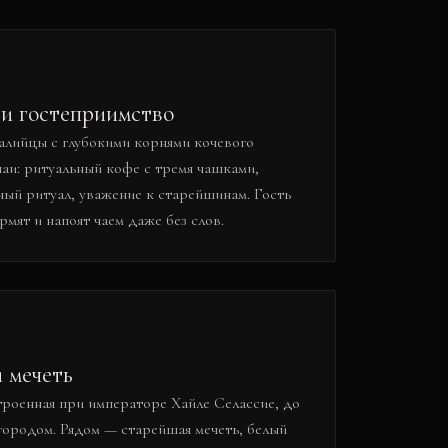
 и гостеприимство
лийцы с глубокими корнями кочевого
чаи: ритуальный кофе с тремя чашками,
ный ритуал, уважение к старейшинам. Гость
рмят и напоят чаем даже без слов.
и мечеть
роенная при императоре Хайле Селассие, до
городом. Рядом — старейшая мечеть, белый