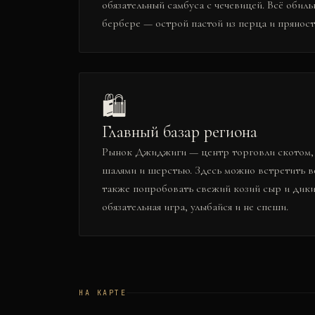
обязательный самбуса с чечевицей. Всё обил
бербере — острой пастой из перца и пряност
🛍️
Главный базар региона
Рынок Джиджиги — центр торговли скотом, 
шалями и шерстью. Здесь можно встретить ве
также попробовать свежий козий сыр и дики
обязательная игра, улыбайся и не спеши.
НА КАРТЕ