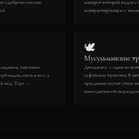
ьно сдобрено смесью
минарет которой виден с 
ей.
контрастирующую с шумн
🕊️
Мусульманские т
ладаном, хавскими
Джиджига — один из цент
рблюдов, овец и коз, а
суфийские братства. В пя
й мёд. Торг —
праздники звучат стихи на
повседневность нераздел