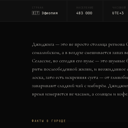
СТРАНА
НАСЕЛЕНИЕ
ЧАСОВОЙ 
🇪🇹
Эфиопия
483 000
UTC+3
Джиджига — это не просто столица региона Со
сомалийском, а в воздухе смешивается запах
Селассие, но сегодня его пульс — это шумные 
ритм послеобеденной жизни, и неожиданное сп
лоска, зато есть искренняя суета — от глиноб
заваривают сладкий чай с имбирём. Джиджига
время измеряется не часами, а солнцем и кофе
ФАКТЫ О ГОРОДЕ