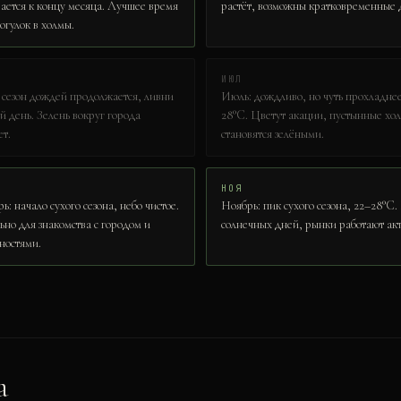
ается к концу месяца. Лучшее время
растёт, возможны кратковременные 
огулок в холмы.
ИЮЛ
 сезон дождей продолжается, ливни
Июль: дождливо, но чуть прохладне
 день. Зелень вокруг города
28°C. Цветут акации, пустынные хо
т.
становятся зелёными.
НОЯ
ь: начало сухого сезона, небо чистое.
Ноябрь: пик сухого сезона, 22–28°C
но для знакомства с городом и
солнечных дней, рынки работают ак
ностями.
а