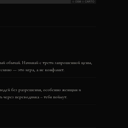
©
OSM
©
CARTO
ный обычай. Начинай с трети запрошенной цены,
ссивно — это игра, а не конфликт.
юдей без разрешения, особенно женщин и
 через переводчика – тебя поймут.