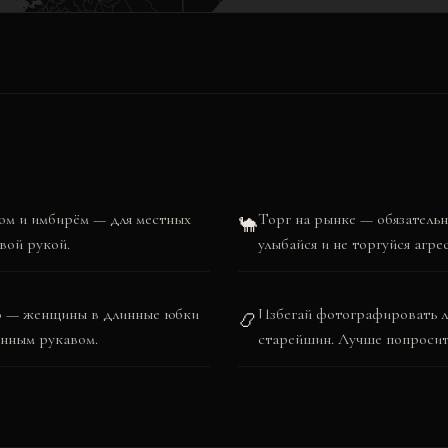
ном и имбирём — для местных
Торг на рынке — обязатель
🐪
вой рукой.
улыбайся и не торгуйся агре
то — женщины в длинные юбки
Избегай фотографировать л
📿
инным рукавом.
старейшин. Лучше попросить