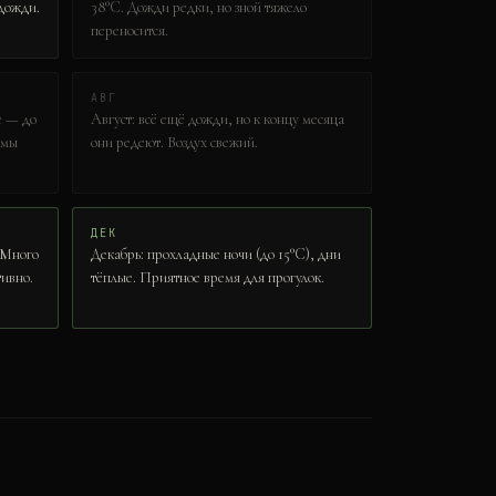
дожди.
38°C. Дожди редки, но зной тяжело
переносится.
АВГ
е — до
Август: всё ещё дожди, но к концу месяца
лмы
они редеют. Воздух свежий.
ДЕК
. Много
Декабрь: прохладные ночи (до 15°C), дни
тивно.
тёплые. Приятное время для прогулок.