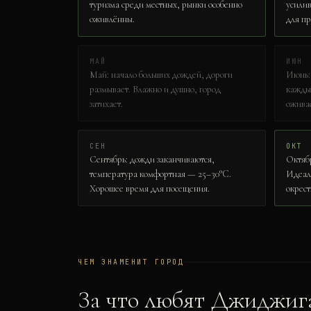
туризма среди местных, рынки особенно
усилив
оживлённы.
для пр
МАЙ
ИЮН
Май: начало больших дождей, дороги
Июнь:
размывает. Влажно и душно, город
каждый
затихает.
оживае
СЕН
ОКТ
Сентябрь: дожди заканчиваются,
Октябр
температура комфортная — 25–30°C.
Идеаль
Хорошее время для посещения.
окрест
ЧЕМ ЗНАМЕНИТ ГОРОД
За что любят
Джиджиг