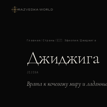
RAZVEDKA
·
WORLD
Главная
/
Страны
/
🇪🇹
Эфиопия
/
Джиджига
Джиджига
JIJIGA
Врата к кочевому миру и ладанн