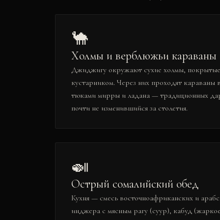
🐪
Холмы и верблюжьи караваны
Джиджигу окружают сухие холмы, покрытые
кустарником. Через них проходят караваны
тюками мирры и ладана — традиционных дар
почти не изменившийся за столетия.
🍛
Острый сомалийский обед
Кухня — смесь восточноафриканских и арабс
инджера с мясным рагу (суур), кабуд (жаркое