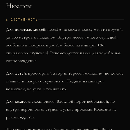
Нюансы
♿ ДОСТУПНОСТЬ
Для пожилых людей:
подъём на холм к входу мечети крутой,
50–100 метров с наклоном. Внутри мечети много ступеней,
особенно в галереях и уж тем более на минарет (80
спиральных ступеней). Рекомендуется палка для ходьбы или
сопровождение.
Для детей:
просторный двор интересен младшим, но долгое
стояние в галереях скучновато. Подъём на минарет
возможен, но узко и темновато.
Для колясок:
сложновато. Входной порог небольшой, но
внутри неровности, ступени, узкие проходы. Колясить не
рекомендуется.
Туалеты:
есть при входе (скромные, но рабочие). Воды