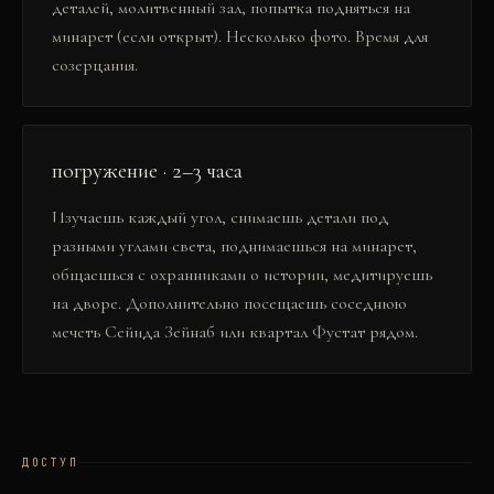
деталей, молитвенный зал, попытка подняться на
минарет (если открыт). Несколько фото. Время для
созерцания.
погружение · 2–3 часа
Изучаешь каждый угол, снимаешь детали под
разными углами света, поднимаешься на минарет,
общаешься с охранниками о истории, медитируешь
на дворе. Дополнительно посещаешь соседнюю
мечеть Сейида Зейнаб или квартал Фустат рядом.
ДОСТУП