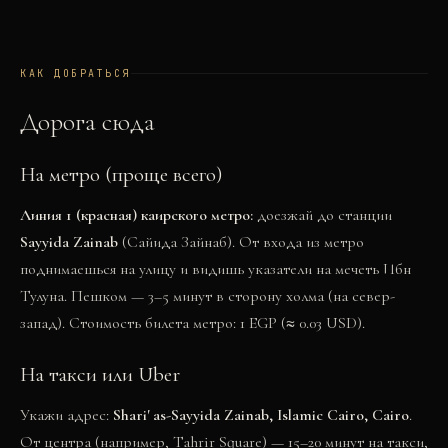
КАК ДОБРАТЬСЯ
Дорога сюда
На метро (проще всего)
Линия 1 (красная) каирского метро:
доезжай до станции
Sayyida Zainab
(Сайида Зайнаб). От входа из метро
поднимаешься на улицу и видишь указатели на мечеть Ибн
Тулуна. Пешком — 3–5 минут в сторону холма (на север-
запад). Стоимость билета метро: 1 EGP (≈ 0.03 USD).
На такси или Uber
Укажи адрес:
Shari' as-Sayyida Zainab, Islamic Cairo, Cairo
.
От центра (например, Tahrir Square) — 15–20 минут на такси,