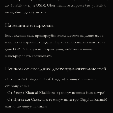
40–60 EGP (≈ 1.3–2 USD). Uber немного дороже (30–50 EGP),
но удобнее для туристов.
На машине и парковка
Если ездишь сам, припаркуйся возле мечети на улице или в
маленьких паркингах рядом. Парковка бесплатна или стоит
5–10 EGP. Район узких старых улиц, поэтому машину
маневрировать сложновато.
Пешком от соседних достопримечательностей
- От мечети
Сейида Зейнаб
(рядом): 5 минут пешком в
сторону холма
- От
базара Khan al-Khalili
: 20–25 минут пешком (или метро)
- От
Цитадели Саладина
: 15 минут на метро (Sayyida Zainab)
или 30–40 минут на такси