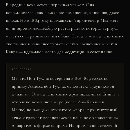
В средние века мечеть пережила упадок. Она
использовалась как складское помещение, конюшня, даже
школа. Но в 1884 году шотландский архитектор Max Herz
инициировал масштабную реставрацию, которая вернула
мечети её первоначальный облик. Сегодня это одна из самых
спокойных и наименее туристических священных мечетей
Каира — идеальное место для медитации и созерцания.
ХРОНОЛОГИЯ
Мечеть Ибн Тулуна построена в 876–879 годах по
приказу Ахмеда ибн Тулуна, основателя Тулунидской
династии. Это одна из самых древних мечетей Египта и
вторая по величине в мире (после Аль-Харама в
Мекке) по площади открытого двора. Архитектурный
стиль отражает месопотамское влияние с характерным
минаретом в форме спирали. На протяжении столетий