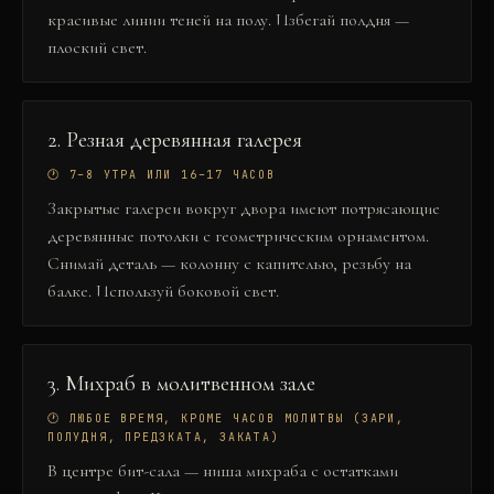
красивые линии теней на полу. Избегай полдня —
плоский свет.
2
.
Резная деревянная галерея
🕐
7–8 УТРА ИЛИ 16–17 ЧАСОВ
Закрытые галереи вокруг двора имеют потрясающие
деревянные потолки с геометрическим орнаментом.
Снимай деталь — колонну с капителью, резьбу на
балке. Используй боковой свет.
3
.
Михраб в молитвенном зале
🕐
ЛЮБОЕ ВРЕМЯ, КРОМЕ ЧАСОВ МОЛИТВЫ (ЗАРИ,
ПОЛУДНЯ, ПРЕДЗКАТА, ЗАКАТА)
В центре бит-сала — ниша михраба с остатками