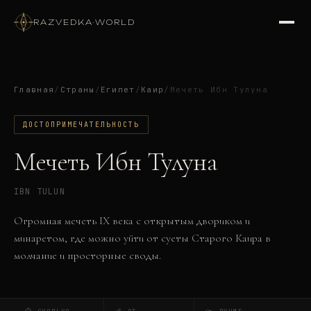
RAZVEDKA
·
WORLD
Главная
/
Страны
/
Египет
/
Каир
/
Мечеть Ибн Тулуна
ДОСТОПРИМЕЧАТЕЛЬНОСТЬ
Мечеть Ибн Тулуна
IBN TULUN
Огромная мечеть IX века с открытым двориком и
минаретом, где можно уйти от суеты Старого Каира в
молчание и просторные своды.