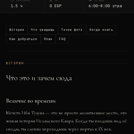
⏱ СКОЛЬКО
💰 ОТ
🌤 ЛУЧШЕ
1.5
ч
0
EGP
6:00–8:00 утра
История
Что увидишь
Точки фото
Когда ехать
Как добраться
План
FAQ
ИСТОРИЯ
Что это и зачем сюда
Величие во времени
Мечеть Ибн Тулуна — это не просто молитвенное место, это
живая история Исламского Каира. Когда ты входишь под её
своды, ты словно переходишь через портал в IX век.