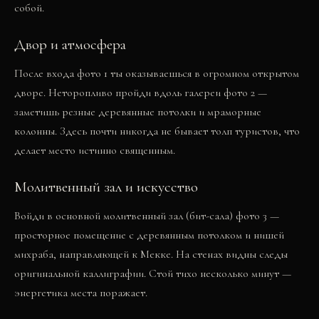
собой.
Двор и атмосфера
После входа
фото 1
ты оказываешься в огромном открытом
дворе. Неторопливо пройди вдоль галереи
фото 2
—
заметишь резные деревянные потолки и мраморные
колонны. Здесь почти никогда не бывает толп туристов, что
делает место истинно священным.
Молитвенный зал и искусство
Войди в основной молитвенный зал (бит-сала)
фото 3
—
просторное помещение с деревянным потолком и нишей
михраба, направляющей к Мекке. На стенах видны следы
оригинальной каллиграфии. Стой тихо несколько минут —
энергетика места поражает.