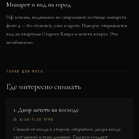
Минарет и вид на город
Иф хочешь, поднимись по спиральной лестнице минарета
фото 4
— 80 ступеней, узко и круто. Наверху открывается
вид на кварталы Старого Каира и мечети вокруг. Это
незабываемо.
ТОЧКИ ДЛЯ ФОТО
Где интересно снимать
1
.
Двор мечети на восходе
🕐
6:30–7:30 УТРА
Снимай от входа в сторону открытого двора когда
свет мягкий и тени длинные. Галереи создают