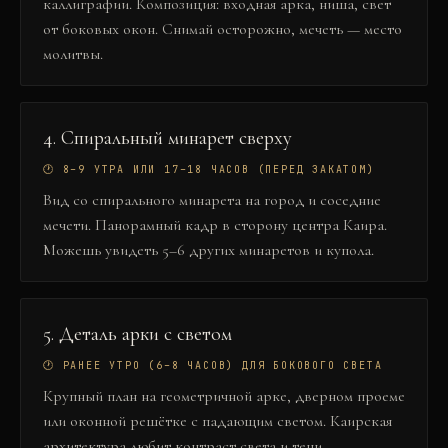
каллиграфии. Композиция: входная арка, ниша, свет
от боковых окон. Снимай осторожно, мечеть — место
молитвы.
4
.
Спиральный минарет сверху
🕐
8–9 УТРА ИЛИ 17–18 ЧАСОВ (ПЕРЕД ЗАКАТОМ)
Вид со спирального минарета на город и соседние
мечети. Панорамный кадр в сторону центра Каира.
Можешь увидеть 5–6 других минаретов и купола.
5
.
Деталь арки с светом
🕐
РАНЕЕ УТРО (6–8 ЧАСОВ) ДЛЯ БОКОВОГО СВЕТА
Крупный план на геометричной арке, дверном проеме
или оконной решётке с падающим светом. Каирская
архитектура любит контраст света и тени.