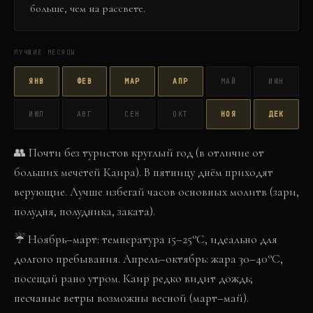
больше, чем на рассвете.
ЛУЧШИЕ МЕСЯЦЫ
ЯНВ
ФЕВ
МАР
АПР
МАЙ
ИЮН
ИЮЛ
АВГ
СЕН
ОКТ
НОЯ
ДЕК
👥
Почти без туристов круглый год (в отличие от
больших мечетей Каира). В пятницу днём приходят
верующие. Лучше избегай часов основных молитв (зари,
полудня, полудника, заката).
☔
Ноябрь–март: температура 15–25°C, идеально для
долгого пребывания. Апрель–октябрь: жара 30–40°C,
посещай рано утром. Каир редко видит дождь;
песчаные ветры возможны весной (март–май).