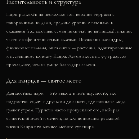
Растительность и структура
Парк разделён на несколько зон: верхние террасы с
панорамными видами, средние уровни с газонами и
скамьями (где местные семьи пикничат по пятницам), нижние
части с кафе и тенистыми аллеями. Посажены олеандры,
финиковые пальмы, эвкалипты — растения, адаптированные
к пустынному климату Каира. Летом здесь на 5-7 градусов
прохладнее, чем на улице благодаря зелени.
Для каирцев — святое место
Для местных парк — это выход в пятницу, место, где
подростки сидят с друзьями до заката, где пожилые люди
гуляют утром. Туристы часто пропускают его, выбирая
египетский музей и мечети, но для понимания реальной
жизни Каира это важнее любого сувенира.