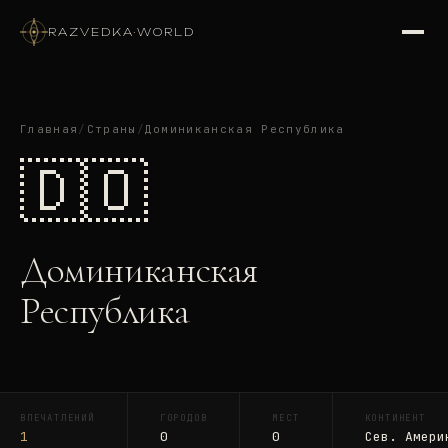
RAZVEDKA
·
WORLD
Главная
/
Страны
/
Доминиканская Республика
🇩🇴
Доминиканская
Республика
ВПЕЧАТЛЕНИЙ
ГОРОДОВ
МЕСТ
КОНТИНЕНТ
1
0
0
Сев. Амери