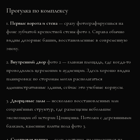
Прогулка по комплексу
1.
Первые ворота и стена
— сразу фотографируешься на
фоне зубчатой крепостной стены
фото 1
. Справа обычно
видны дозорные башни, восстановленные в современную
эпоху.
2.
Внутренний двор
фото 2
— главная площадь, где когда-то
проводились церемонии и аудиенции. Здесь хорошо видна
планировка: по сторонам могли располагаться
административные здания, сейчас это учебные корпусы.
3.
Дворцовые залы
— несколько восстановленных или
сохранённых структур, где размещены небольшие
экспозиции об истории Цзинцзяна. Потолки с деревянными
балками, каменные плиты пола
фото 3
.
4.
Смотровая вышка
— если доступна, поднимаешься на