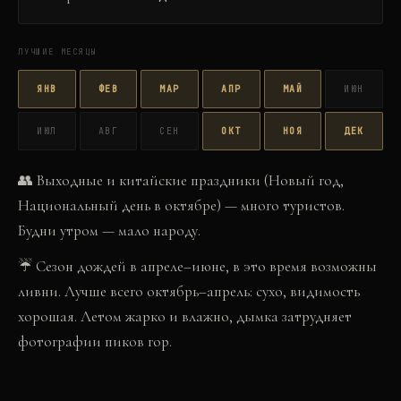
ЛУЧШИЕ МЕСЯЦЫ
ЯНВ
ФЕВ
МАР
АПР
МАЙ
ИЮН
ИЮЛ
АВГ
СЕН
ОКТ
НОЯ
ДЕК
👥
Выходные и китайские праздники (Новый год,
Национальный день в октябре) — много туристов.
Будни утром — мало народу.
☔
Сезон дождей в апреле–июне, в это время возможны
ливни. Лучше всего октябрь–апрель: сухо, видимость
хорошая. Летом жарко и влажно, дымка затрудняет
фотографии пиков гор.