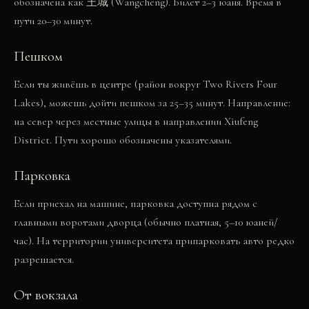
обозначена как 王城 (Wangcheng). Билет 2–3 юаня. Время в
пути 20–30 минут.
Пешком
Если ты живёшь в центре (район вокруг Two Rivers Four
Lakes), можешь дойти пешком за 25–35 минут. Направление:
на север через местные улицы в направлении Xiufeng
District. Пути хорошо обозначены указателями.
Парковка
Если приехал на машине, парковка доступна рядом с
главными воротами дворца (обычно платная, 5–10 юаней/
час). На территории университета припарковать авто редко
разрешается.
От вокзала