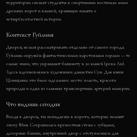
территории спешат студенты в спортивных костюмах мимо
древних ворот и камней, хранящих память о
четырёхсотлетней истории.
Контекст Гуйлиня
Дворец нельзя рассматривать отдельно от самого города.
Гуйлинь окружён фантастическими карстовыми горами — те
самые пики, что украшают банкноту в 20 юаней (река Ли).
Здесь вдохновлялись художники династии Сун. Для князя
Цзинцзяна это было идеальное место: власть, красота
природы и одна из главных транспортных артерий империи.
Что видишь сегодня
Входя в дворец, ты попадаешь в ворота, которые помнят
эпоху Мин. Сохранилась крепостная стена с зубцами,
дозорные башни, внутренний двор с отступлением для