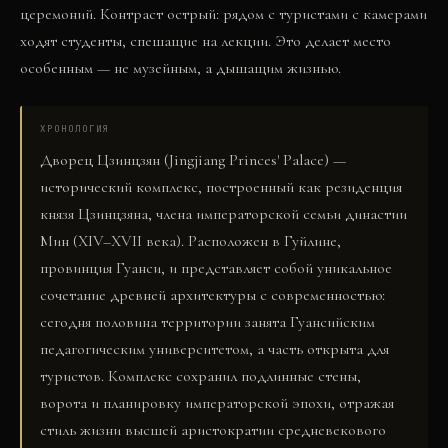
церемоний. Контраст острый: рядом с туристами с камерами
ходят студенты, спешащие на лекции. Это делает место
особенным — не музейным, а дышащим жизнью.
ХРОНОЛОГИЯ
Дворец Цзинцзян (Jingjiang Princes' Palace) —
исторический комплекс, построенный как резиденция
князя Цзинцзяна, члена императорской семьи династии
Мин (XIV–XVII века). Расположен в Гуйлине,
провинция Гуанси, и представляет собой уникальное
сочетание древней архитектуры с современностью:
сегодня половина территории занята Гуансийским
педагогическим университетом, а часть открыта для
туристов. Комплекс сохранил подлинные стены,
ворота и планировку императорской эпохи, отражая
стиль жизни высшей аристократии средневекового