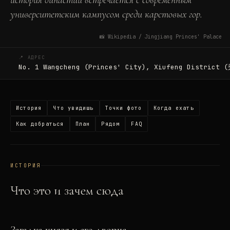
история династий встречается с современным
университетским кампусом среди карстовых гор.
📸
Wikipedia / Jingjiang Princes' Palace
📍 АДРЕС
No. 1 Wangcheng (Princes' City), Xiufeng Distric
История
Что увидишь
Точки фото
Когда ехать
Как добраться
План
Рядом
FAQ
ИСТОРИЯ
Что это и зачем сюда
Загадка князя и его дворца