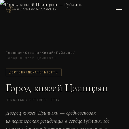
RAZVEDKA
·
WORLD
Главная
/
Страны
/
Китай
/
Гуйлинь
/
Город князей Цзинцзян
ДОСТОПРИМЕЧАТЕЛЬНОСТЬ
Город князей Цзинцзян
JINGJIANG PRINCES' CITY
Дворец князей Цзинцзян — средневековая
императорская резиденция в сердце Гуйлиня, где