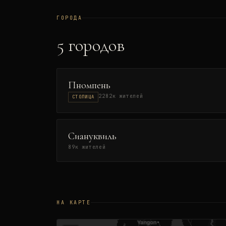
ГОРОДА
5
городов
Пномпень
2282
к жителей
СТОЛИЦА
Сиануквиль
89
к жителей
НА КАРТЕ