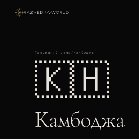
RAZVEDKA
·
WORLD
Главная
/
Страны
/
Камбоджа
🇰🇭
Камбоджа