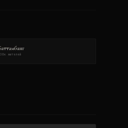
Баттамбанг
130
к жителей