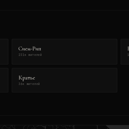
Сием-Рип
231
к жителей
Кратье
36
к жителей