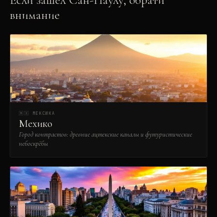
внимание
🇲🇽
МЕКСИКА
Мехико
Город контрастов: древние ацтекские каналы и футуристические
небоскрёбы