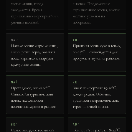
частые ливни, город
высокая. Продолжение
замедляется. Время
карнавального сезона, многие
карнавальных мероприятий и
местные уезжают на
уличных шествий.
побережье.
МАР
АПР
Начало осени: жары меньше,
Приятная осень: сухо и тепло,
ливни реже. Город оживает
20-25°C. Рекомендуется для
после карнавала, стартуют
прогулок и изучения районов.
культурные сезоны.
МАЙ
ИЮН
Прохладнее, около 20°C.
Зима: комфортные 15-20°C,
Снижается туристический
дожди редки. Отличное
поток, идеально для
время для гастрономических
посещения музеев и рынков.
туров и ночной жизни.
ИЮЛ
АВГ
Самое холодное время: сть
Температура растёт, 18-22°C.