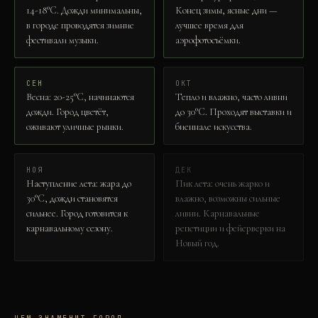
14-18°C. Дожди минимальны,
Конец зимы, ясные дни —
в городе проводятся зимние
лучшее время для
фестивали музыки.
аэрофотосъёмки.
СЕН
ОКТ
Весна: 20-25°C, начинаются
Тепло и влажно, часто ливни
дожди. Город цветёт,
до 30°C. Проходят выставки и
оживают уличные рынки.
биеннале искусства.
НОЯ
ДЕК
Наступление лета: жара до
Пик лета: очень жарко и
30°C, дожди становятся
влажно, возможны сильные
сильнее. Город готовится к
ливни. Карнавальные
карнавальному сезону.
репетиции и фейерверки на
Новый год.