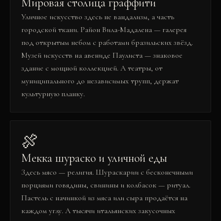
Мировая столица граффити
Уличное искусство здесь не вандализм, а часть
городской ткани. Район Вила-Мадалена — галерея
под открытым небом с работами бразильских звёзд.
Музей искусств на авениде Паулиста — знаковое
здание с мощной коллекцией. А театры, от
муниципального до независимых трупп, держат
культурную планку.
🍖
Мекка шураско и уличной еды
Здесь мясо — религия. Шураскарии с бесконечными
порциями говядины, свинины и колбасок — ритуал.
Пастель с начинкой из мяса или сыра продаётся на
каждом углу. А тысячи итальянских закусочных