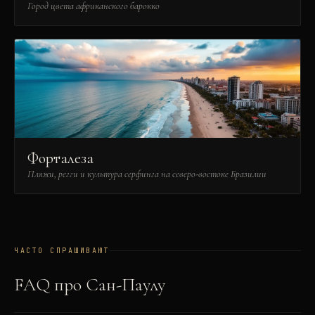
Город цвета африканского барокко
Форталеза
Пляжи, регги и культура серфинга на северо-востоке Бразилии
ЧАСТО СПРАШИВАЮТ
FAQ про
Сан-Паулу