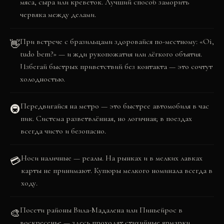
мяса, сыра или креветок. Лучший способ заморить
червяка между делами.
При встрече с бразильцами здоровайся по-местному: «Oi,
👋
tudo bem?» — и жди рукопожатия или лёгкого объятия.
Избегай быстрых приветствий без контакта — это сочтут
холодностью.
Передвигайся на метро — это быстрее автомобиля в час
🚇
пик. Система разветвлённая, но логичная; в поездах
всегда чисто и безопасно.
Носи наличные — реалы. На рынках и в мелких лавках
💳
карты не принимают. Купюры мелкого номинала всегда в
ходу.
Посети районы Вила-Мадалена или Пиньейрос в
🎨
воскресенье — здесь проходят стихийные ярмарки