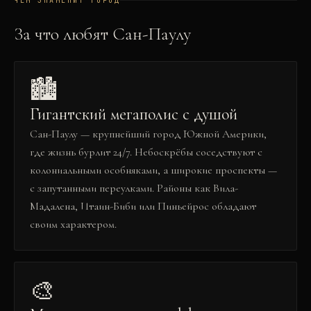
ЧЕМ ЗНАМЕНИТ ГОРОД
За что любят
Сан-Паулу
🏙️
Гигантский мегаполис с душой
Сан-Паулу — крупнейший город Южной Америки,
где жизнь бурлит 24/7. Небоскрёбы соседствуют с
колониальными особняками, а широкие проспекты —
с запутанными переулками. Районы как Вила-
Мадалена, Итаин-Биби или Пиньейрос обладают
своим характером.
🎨