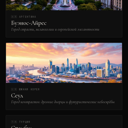
🇦🇷
АРГЕНТИНА
Буэнос-Айрес
Город страсти, меланхолии и европейской элегантности
🇰🇷
ЮЖНАЯ КОРЕЯ
Сеул
Город контрастов: древние дворцы и футуристические небоскрёбы
🇹🇷
ТУРЦИЯ