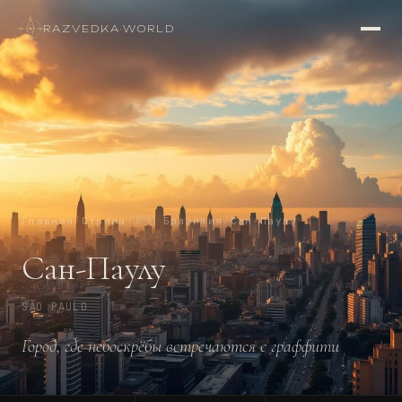
RAZVEDKA
·
WORLD
Главная
/
Страны
/
🇧🇷
Бразилия
/
Сан-Паулу
Сан-Паулу
SÃO PAULO
Город, где небоскрёбы встречаются с граффити