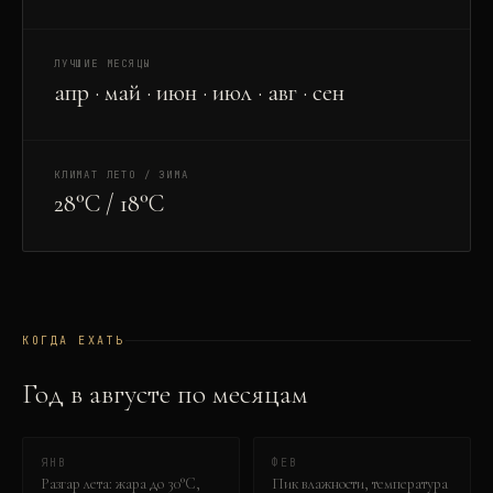
ЛУЧШИЕ МЕСЯЦЫ
апр · май · июн · июл · авг · сен
КЛИМАТ ЛЕТО / ЗИМА
28°C / 18°C
КОГДА ЕХАТЬ
Год в
август
е по месяцам
ЯНВ
ФЕВ
Разгар лета: жара до 30°C,
Пик влажности, температура