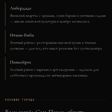
Либердаде
Японский квартал с храмами, суши-барами и уютными садами
— анклав азиатской культуры в центре мегаполиса.
Итаин-Биби
Элитный район с ресторанами высокой кухни и тихими
улочками — для тех, кто ищет роскошь без суеты центра.
Пиньейрос
Зелёный район с парками и арт-галереями — идеален для
субботнего променада по антикварным магазинам.
ПОХОЖИЕ ГОРОДА
Если зашёл
Сан-Паулу
, обрати