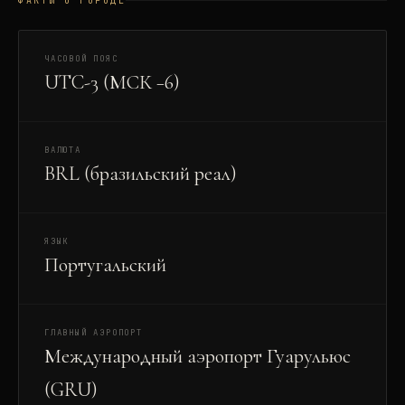
ФАКТЫ О ГОРОДЕ
ЧАСОВОЙ ПОЯС
UTC-3 (МСК −6)
ВАЛЮТА
BRL (бразильский реал)
ЯЗЫК
Португальский
ГЛАВНЫЙ АЭРОПОРТ
Международный аэропорт Гуарульюс
(GRU)