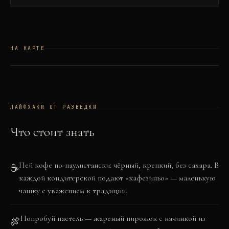
НА КАРТЕ
©
OSM
©
CARTO
+
−
ЛАЙФХАКИ ОТ РАЗВЕДКИ
Что стоит знать
Пей кофе по-паулистански: чёрный, крепкий, без сахара. В
☕
каждой кондитерской подают «кафезиньо» — маленькую
чашку с уважением к традиции.
Попробуй пастель — жареный пирожок с начинкой из
🍖