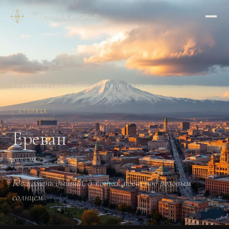
RAZVEDKA
·
WORLD
Главная
/
Страны
/
🇦🇲
Армения
/
Ереван
СТОЛИЦА
Ереван
YEREVAN
Где камень дышит, а коньяк поёт под розовым
солнцем