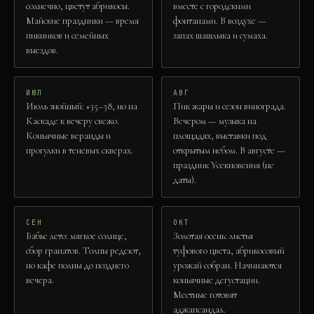
солнечно, цветут абрикосы.
вместе с городскими
Майские праздники — время
фонтанами. В воздухе —
пикников и семейных
запах шашлыка и сумаха.
выездов.
ИЮЛ
АВГ
Июль знойный: +35–38, но на
Пик жары и сезон винограда.
Каскаде к вечеру свежо.
Вечером — музыка на
Коньячные веранды и
площадях, выставки под
прогулки в теневых скверах.
открытым небом. В августе —
праздник Усекновения (не
даты).
СЕН
ОКТ
Бабье лето: мягкое солнце,
Золотая осень: листья
сбор гранатов. Толпы редеют,
туфового цвета, абрикосовый
но кафе полны до позднего
урожай собран. Начинаются
вечера.
коньячные дегустации.
Местные готовят
аджапсандал.