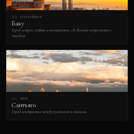
🇦🇿
АЗЕРБАЙДЖАН
Баку
Город ветров, нефти и контрастов, где Восток встречается с
Западом
🇨🇱
ЧИЛИ
Сантьяго
Город контрастов между пустыней и океаном