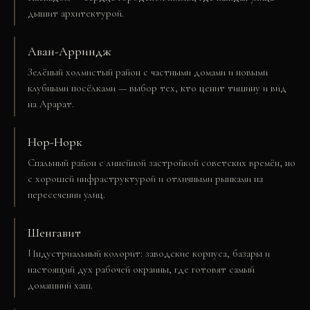
дышит архитектурой.
Аван-Арриндж
Зелёный холмистый район с частными домами и новыми
клубными посёлками — выбор тех, кто ценит тишину и вид
на Арарат.
Нор-Норк
Спальный район с линейной застройкой советских времён, но
с хорошей инфраструктурой и отличными рынками на
пересечении улиц.
Шенгавит
Индустриальный колорит: заводские корпуса, базары и
настоящий дух рабочей окраины, где готовят самый
домашний хаш.