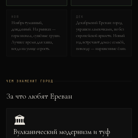
НОЯ
ДЕК
Ноябрь туманный,
Декабрьский Ереван: город
дождливый. На рынках —
украшен лампочками, но без
горы кизила, сушёные груши.
европейской яркости. Новый
Лучшее время для хаша,
год встречают дома с семьёй,
когда на улице серость.
повсюду — наряженные ёлки.
ЧЕМ ЗНАМЕНИТ ГОРОД
За что любят
Ереван
🏛️
Вулканический модернизм и туф