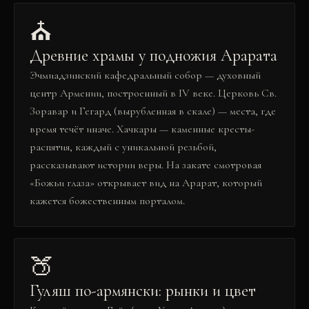
⛪
Древние храмы у подножия Арарата
Эчмиадзинский кафедральный собор — духовный
центр Армении, построенный в IV веке. Церковь Св.
Зоравар и Гегард (вырубленная в скале) — места, где
время течёт иначе. Хачкары — каменные кресты-
распятия, каждый с уникальной резьбой,
рассказывают истории веры. На закате смотровая
«Божьи глаза» открывает вид на Арарат, который
кажется божественным порталом.
🍑
Гуляш по-армянски: рынки и цвет