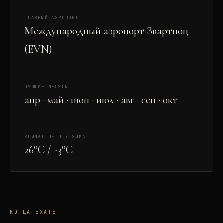
ГЛАВНЫЙ АЭРОПОРТ
Международный аэропорт Звартноц
(EVN)
ЛУЧШИЕ МЕСЯЦЫ
апр · май · июн · июл · авг · сен · окт
КЛИМАТ ЛЕТО / ЗИМА
26°C / -3°C
КОГДА ЕХАТЬ