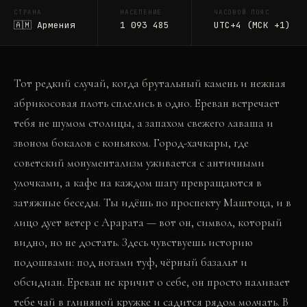
СТРАНА
НАСЕЛЕНИЕ
ЧАСОВОЙ ПОЯС
🇦🇲
Армения
1 093 485
UTC+4 (МСК +1)
Тот редкий случай, когда брутальный камень и нежная
абрикосовая плоть сплелись в одно. Ереван встречает
тебя не шумом столицы, а запахом свежего лаваша и
звоном бокалов с коньяком. Город-хачкары, где
советский монументализм уживается с античными
улочками, а кафе на каждом шагу превращаются в
затяжные беседы. Ты идёшь по проспекту Маштоца, и в
лицо дует ветер с Арарата — вот он, символ, который
видно, но не достать. Здесь чувствуешь историю
подошвами: под ногами туф, чёрный базальт и
обсидиан. Ереван не кричит о себе, он просто наливает
тебе чай в глиняной кружке и садится рядом молчать. В