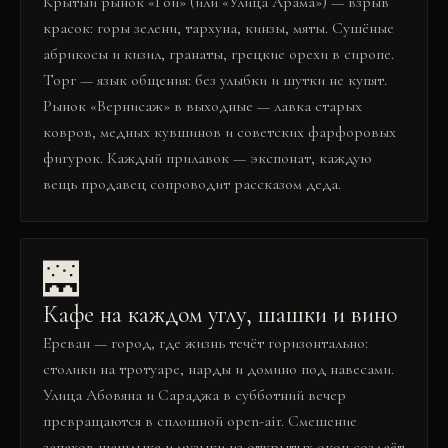
Крытый рынок «Гой» (или «Улица Арама») — взрыв
красок: горы зелени, тархуна, кинзы, мяты. Сушёные
абрикосы и кизил, гранаты, грецкие орехи в сиропе.
Торг — язык общения: без улыбки и шутки не купят.
Рынок «Вернисаж» в выходные — лавка старых
ковров, медных кувшинов и советских фарфоровых
фигурок. Каждый прилавок — экспонат, каждую
вещь продавец сопроводит рассказом деда.
🌉
Кафе на каждом углу, шашки и вино
Ереван — город, где жизнь течёт горизонтально:
столики на тротуаре, нарды и домино под навесами.
Улица Абовяна и Сараджа в субботний вечер
превращаются в сплошной open-air. Смешение
запахов шашлыка и музыки из открытых окон создаёт