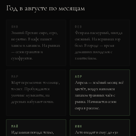
Год в
август
е по месяцам
ЯНВ
ФЕВ
Зимний Ереван: сыро, серо,
Февраль пасмурный, иногда
но уютно. В кафе пахнет
снежный. На вершинах гор
хашем и лавашем. На рынках
бело. В городе — время
— сезон гранатов и
домашних посиделок с
сухофруктов.
глинтвейном.
МАР
АПР
Март переменчив: то солнце,
Апрель — зелёный месяц: всё
то снег. Пробуждаются
цветёт, воздух наполнен
уличные музыканты, на
запахом травяных чаёв с
деревьях набухают почки.
рынка. Начинается сезон
сыра в рассоле.
МАЙ
ИЮН
Идеальная погода: тепло,
Лето входит в силу: до +30