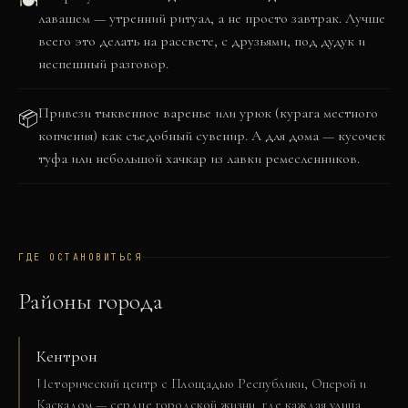
🍽️
лавашем — утренний ритуал, а не просто завтрак. Лучше
всего это делать на рассвете, с друзьями, под дудук и
неспешный разговор.
Привези тыквенное варенье или урюк (курага местного
📦
копчения) как съедобный сувенир. А для дома — кусочек
туфа или небольшой хачкар из лавки ремесленников.
ГДЕ ОСТАНОВИТЬСЯ
Районы города
Кентрон
Исторический центр с Площадью Республики, Оперой и
Каскадом — сердце городской жизни, где каждая улица