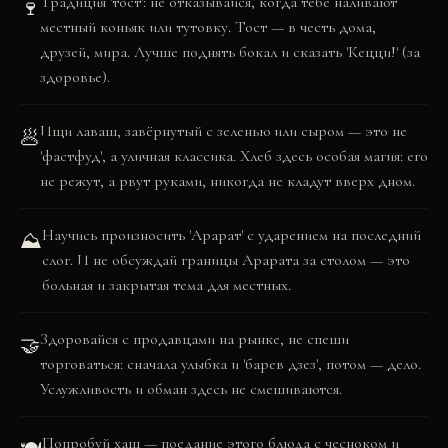
Традиция 'тост': не отказывайся, когда тебе наливают
🍷
местный коньяк или тутовку. Тост — в честь дома,
друзей, мира. Лучше поднять бокал и сказать 'Кецци!' (за
здоровье).
Ищи лаваш, завёрнутый с зеленью или сыром — это не
🥟
'фастфуд', а уличная классика. Хлеб здесь особая магия: его
не режут, а рвут руками, никогда не кладут вверх дном.
Научись произносить 'Арарат' с ударением на последний
⛰️
слог. И не обсуждай границы Арарата за столом — это
больная и закрытая тема для местных.
Здоровайся с продавцами на рынке, не спеши
🤝
торговаться: сначала улыбка и 'барев дзез', потом — дело.
Услужливость и обман здесь не смешиваются.
Попробуй хаш — поедание этого блюда с чесноком и