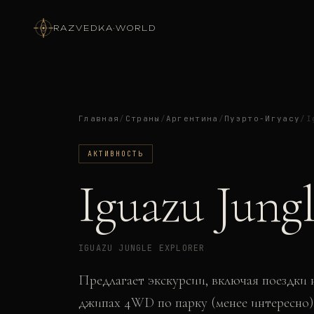
RAZVEDKA
·
WORLD
Главная
/
Страны
/
Аргентина
/
Пуэрто-Игуасу
/
I
АКТИВНОСТЬ
Iguazu Jung
IGUAZU JUNGLE EXPLORER
Предлагает экскурсии, включая поездки н
джипах 4WD по парку (менее интересно)